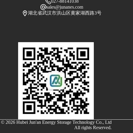
027-88141038
sales@junanes.com
湖北省武汉市洪山区黄家湖西路3号
© 2026 Hubei Jun'an Energy Storage Technology Co., Ltd
All rights Reserved.